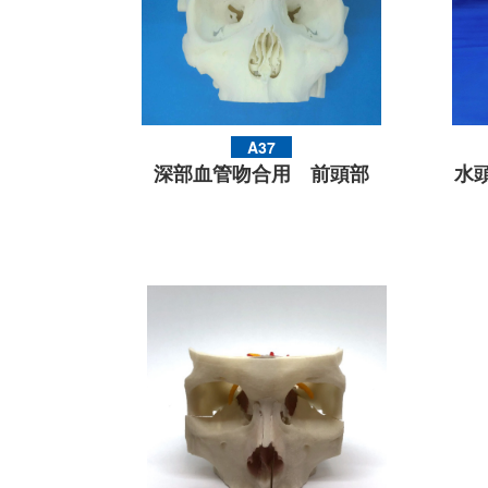
A37
深部血管吻合用 前頭部
水