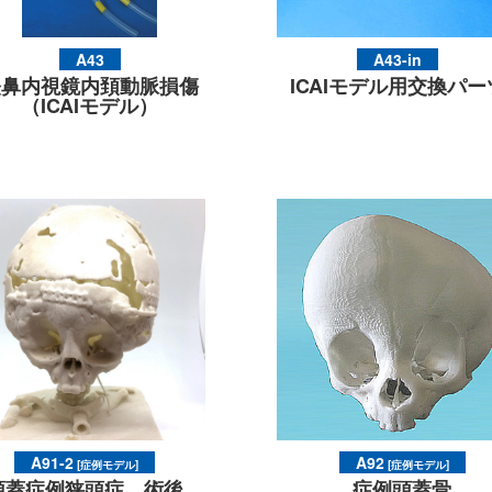
A43
A43-in
経鼻内視鏡内頚動脈損傷
ICAIモデル用交換パー
（ICAIモデル）
A91-2
A92
[症例モデル]
[症例モデル]
頭蓋症例狭頭症 術後
症例頭蓋骨