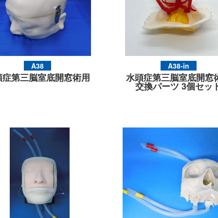
A38
A38-in
頭症第三脳室底開窓術用
水頭症第三脳室底開窓
交換パーツ 3個セッ