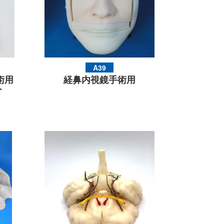
A39
術用
経鼻内視鏡手術用
ト