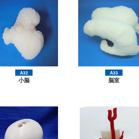
A32
A33
小脳
脳室