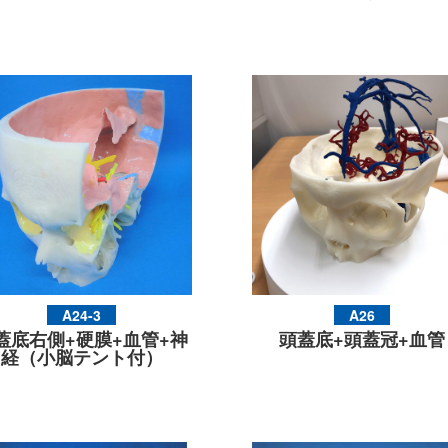
A24-3
A26
蓋底右側+硬膜+血管+神
頭蓋底+頭蓋冠+血管
経（小脳テント付）