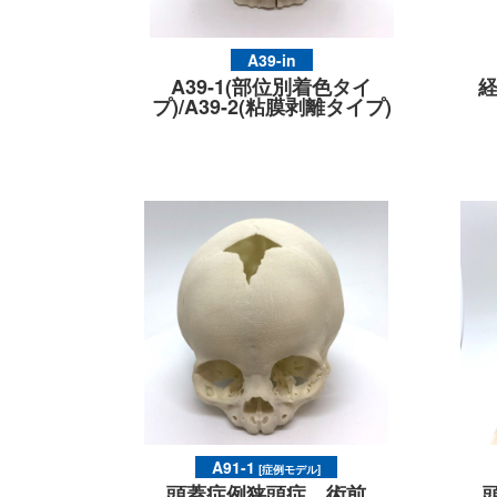
A39-in
A39-1(部位別着色タイ
プ)/A39-2(粘膜剥離タイプ)
A91-1
[症例モデル]
頭蓋症例狭頭症 術前