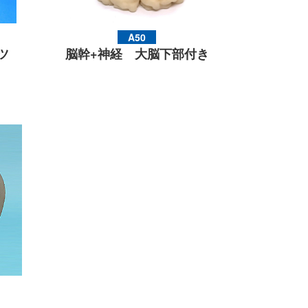
A50
ツ
脳幹+神経 大脳下部付き