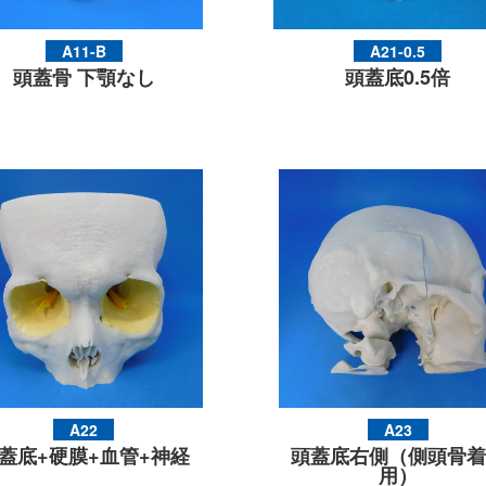
A11-B
A21-0.5
頭蓋骨 下顎なし
頭蓋底0.5倍
A22
A23
蓋底+硬膜+血管+神経
頭蓋底右側（側頭骨着
用）