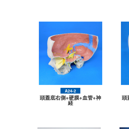
A24-2
頭蓋底右側+硬膜+血管+神
頭
経