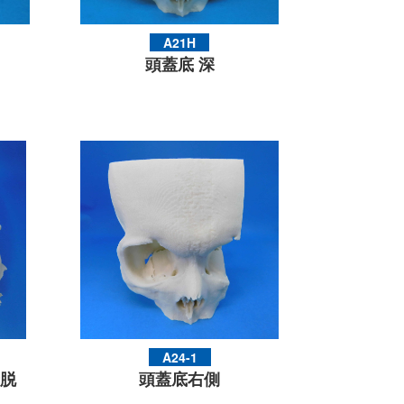
A21H
頭蓋底 深
A24-1
脱
頭蓋底右側