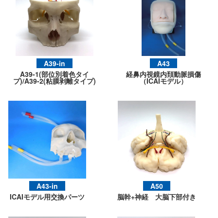
A39-in
A43
A39-1(部位別着色タイ
経鼻内視鏡内頚動脈損傷
プ)/A39-2(粘膜剥離タイプ)
（ICAIモデル）
A43-in
A50
ICAIモデル用交換パーツ
脳幹+神経 大脳下部付き