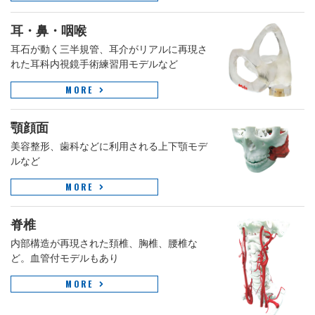
耳・鼻・咽喉
耳石が動く三半規管、耳介がリアルに再現さ
れた耳科内視鏡手術練習用モデルなど
MORE
顎顔面
美容整形、歯科などに利用される上下顎モデ
ルなど
MORE
脊椎
内部構造が再現された頚椎、胸椎、腰椎な
ど。血管付モデルもあり
MORE