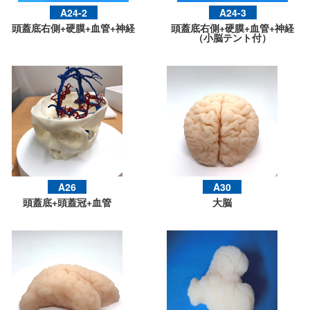
A24-2
A24-3
頭蓋底右側+硬膜+血管+神経
頭蓋底右側+硬膜+血管+神経
（小脳テント付）
A26
A30
頭蓋底+頭蓋冠+血管
大脳