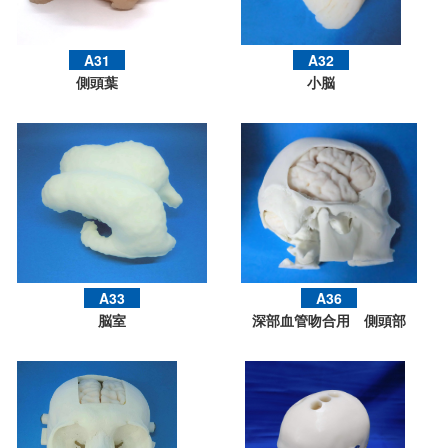
A31
A32
側頭葉
小脳
A33
A36
脳室
深部血管吻合用 側頭部