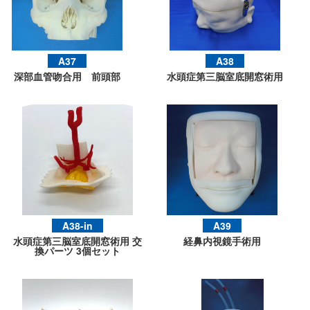
A37
A38
深部血管吻合用 前頭部
水頭症第三脳室底開窓術用
A38-in
A39
水頭症第三脳室底開窓術用 交
経鼻内視鏡手術用
換パーツ 3個セット